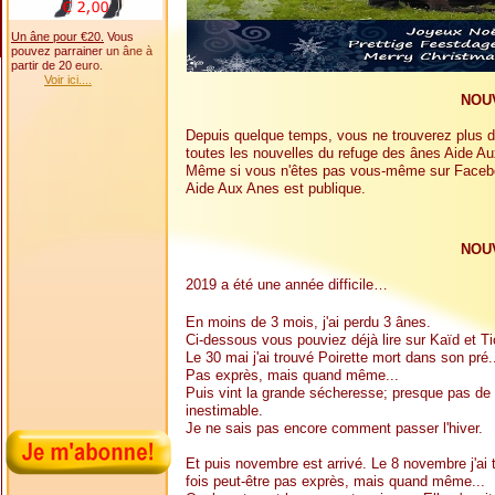
Un âne pour €20.
Vous
pouvez parrainer un âne à
partir de 20 euro.
Voir ici....
NOU
Depuis quelque temps, vous ne trouverez plus d
toutes les nouvelles du refuge des ânes Aide 
Même si vous n'êtes pas vous-même sur Facebook
Aide Aux Anes est publique.
NOU
2019 a été une année difficile…
En moins de 3 mois, j'ai perdu 3 ânes.
Ci-dessous vous pouviez déjà lire sur Kaïd et Ti
Le 30 mai j'ai trouvé Poirette mort dans son pré
Pas exprès, mais quand même...
Puis vint la grande sécheresse; presque pas de f
inestimable.
Je ne sais pas encore comment passer l'hiver.
Et puis novembre est arrivé. Le 8 novembre j'a
fois peut-être pas exprès, mais quand même...