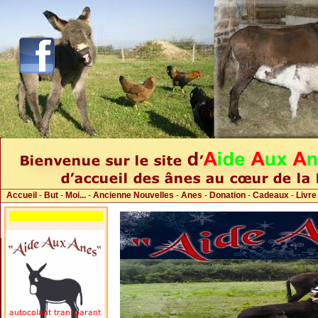
Accueil
-
But
-
Moi...
-
Ancienne Nouvelles
-
Anes
-
Donation
-
Cadeaux
-
Livre
Nouvelles cadeaux!