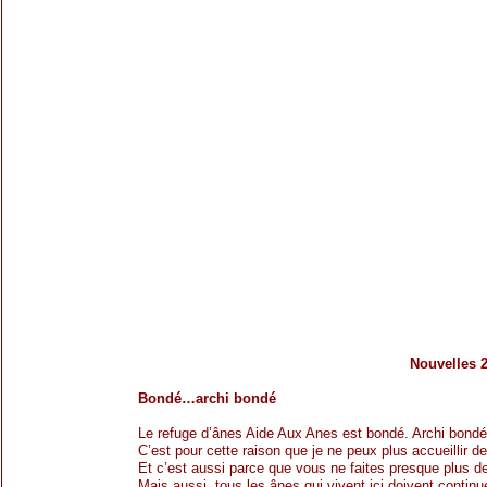
Nouvelles 
Bondé…archi bondé
Le refuge d’ânes Aide Aux Anes est bondé. Archi bon
C’est pour cette raison que je ne peux plus accueillir 
Et c’est aussi parce que vous ne faites presque plus 
Mais aussi, tous les ânes qui vivent ici doivent contin