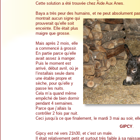
Cette solution a été trouvée chez Aide Aux Anes.
Baya a très peur des humains, et ne peut absolument p
as
montrait aucun signe qui
prouverait qu’elle soit
enceinte. Elle était plus
maigre que grosse.
Mais après 2 mois, elle
a commencé à grossir.
En partie parce qu’elle
avait assez à manger.
Puis le moment est
arrivé, début avril, où je
l’installais seule dans
une étable propre et
sèche, pour qu’elle y
passe les nuits.
Cela m’a quand même
empêché de bien dormir
pendant 4 semaines.
Parce que j’allais la
contrôler 2 fois par nuit.
Ceci jusqu’à ce que finalement, le mardi 3 mai au soir, e
GIPCY
.
Gipcy est né vers 21h30, et c’est un male.
Il était relativement petit et surtout très faible à sa nais