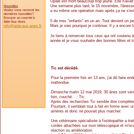
Opale est mort beaucoup trop jeune. Elle n'avait
Une semaine plus tard, le 15 novembre, l'ânesse
Nouvelles
Voulez-vous recevoir les
a eu même une opération mais après ça ne s'es
dernières nouvelles?
Envoyer un courriel à
5 de mes "enfants" en un an. Tout devient un pe
Aide-Aux-Anes.
Mais je sais pourquoi je continue. Il y a encore 
info@aide-aux-anes.fr
Je tiens à remercier tous ceux qui ont soutenu 
année et je vous souhaite des bonnes fêtes et to
Tic est décédé.
Pour la première fois en 13 ans, j'ai dû faire e
inattendue.
Dimanche matin 12 mai 2019, 30 ânes sont venu
loin, couché....: Tic.
Après des recherches Tic semble être complètem
Pourtant, il semblait tout à fait en forme avec 
arrières et donc ne pouvait plus marcher.
Une vétérinaire spécialisée à l'ostéopathie a tra
cordes attachées sur mon télescopique et m'oc
réaction ou amélioration.